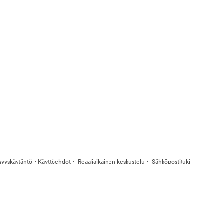
·
·
·
isyyskäytäntö
Käyttöehdot
Reaaliaikainen keskustelu
Sähköpostituki