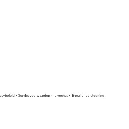
·
·
·
vacybeleid
Servicevoorwaarden
Livechat
E-mailondersteuning